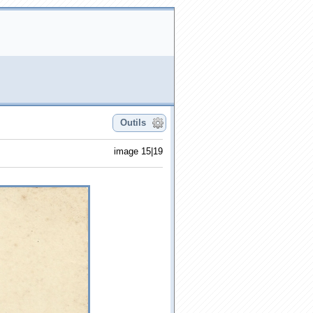
Outils
image 15|19