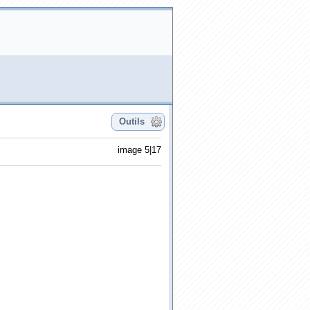
Outils
image 5|17