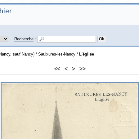
hier
Recherche
:
 Nancy, sauf Nancy)
/
Saulxures-les-Nancy
/
L'église
<<
<
>
>>