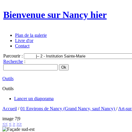
Bienvenue sur Nancy hier
Plan de la galerie
Livre d'or
Contact
Parcourir :
Recherche
:
Outils
Outils
Lancer un diaporama
Accueil
/
01 Environs de Nancy (Grand Nancy, sauf Nancy)
/
Art-su
image 7|9
<<
<
>
>>