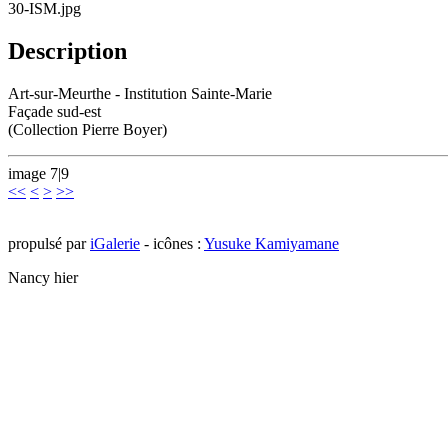
30-ISM.jpg
Description
Art-sur-Meurthe - Institution Sainte-Marie
Façade sud-est
(Collection Pierre Boyer)
image 7|9
<<
<
>
>>
propulsé par
iGalerie
- icônes :
Yusuke Kamiyamane
Nancy hier