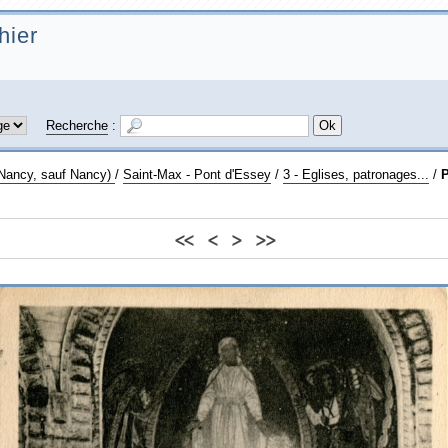
hier
Recherche
:
 Nancy, sauf Nancy)
/
Saint-Max - Pont d'Essey
/
3 - Eglises, patronages...
/
P
<<
<
>
>>