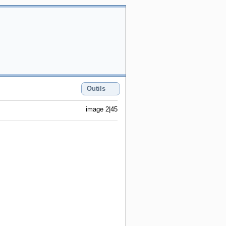
Outils
image 2|45