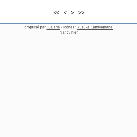
<<
<
>
>>
propulsé par
iGalerie
- icônes :
Yusuke Kamiyamane
Nancy hier