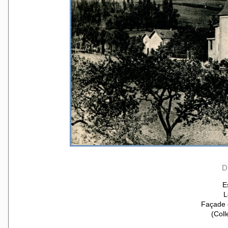
D
E
L
Façade e
(Coll