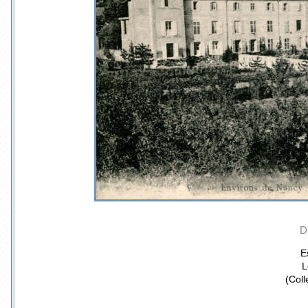
D
E
L
(Coll