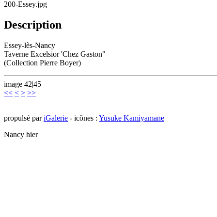
200-Essey.jpg
Description
Essey-lès-Nancy
Taverne Excelsior 'Chez Gaston"
(Collection Pierre Boyer)
image 42|45
<<
<
>
>>
propulsé par
iGalerie
- icônes :
Yusuke Kamiyamane
Nancy hier