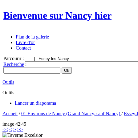
Bienvenue sur Nancy hier
Plan de la galerie
Livre d'or
Contact
Parcourir :
Recherche
:
Outils
Outils
Lancer un diaporama
Accueil
/
01 Environs de Nancy (Grand Nancy, sauf Nancy)
/
Essey-
image 42|45
<<
<
>
>>