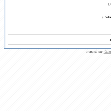
D
(Coll
propulsé par
iGale