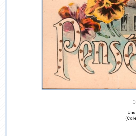
D
Une
(Coll