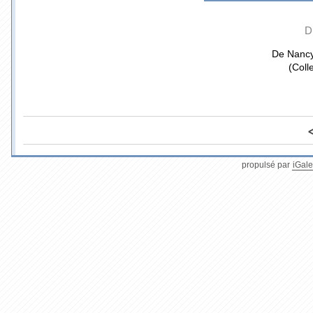
D
De Nancy
(Coll
propulsé par
iGale