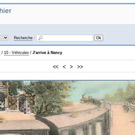
hier
Recherche
:
y
/
10 - Véhicules
/
J'arrive à Nancy
<<
<
>
>>