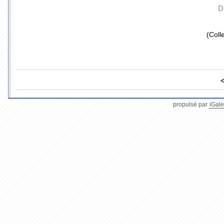
D
(Coll
propulsé par
iGale