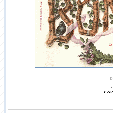
D
Bo
(Coll