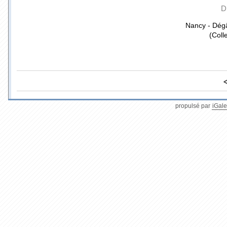
D
Nancy - Dégâ
(Coll
propulsé par
iGale