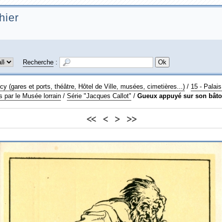
hier
Recherche
:
 (gares et ports, théâtre, Hôtel de Ville, musées, cimetières...)
/
15 - Palais
s par le Musée lorrain
/
Série "Jacques Callot"
/
Gueux appuyé sur son bât
<<
<
>
>>