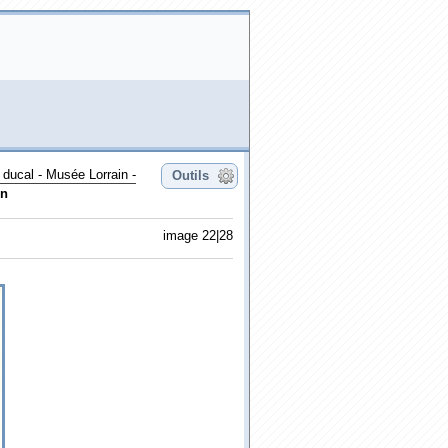
 ducal - Musée Lorrain -
Outils
on
image 22|28