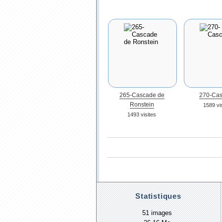
265-Cascade de
270-Ca
Ronstein
1589 vi
1493 visites
Statistiques
51 images