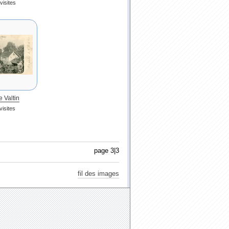
visites
e Valtin
visites
page 3|3
fil des images