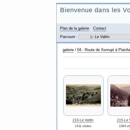
Bienvenue dans les Vo
Plan de la galerie
Contact
Parcourir :
galerie
/
04 - Route de Xonrupt à Plainfai
210-Le Valtin
215-Le V
1411 visites
1364 vi