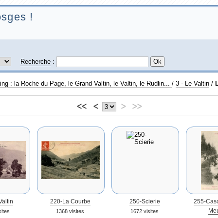
sges !
Recherche
:
ng : la Roche du Page, le Grand Valtin, le Valtin, le Rudlin...
/
3 - Le Valtin
/
L
<<
<
>
>>
altin
220-La Courbe
250-Scierie
255-Casc
Meu
sites
1368 visites
1672 visites