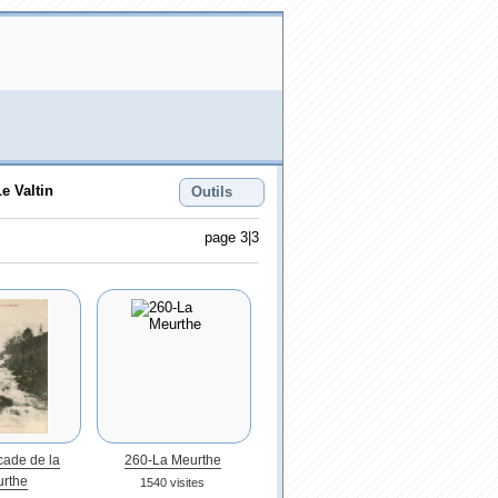
e Valtin
Outils
page 3|3
ade de la
260-La Meurthe
rthe
1540 visites