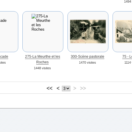
1494 
scade
275-La Meurthe et les
300-Scène pastorale
75 - L
Roches
sites
1470 visites
1114 
1448 visites
<<
<
>
>>