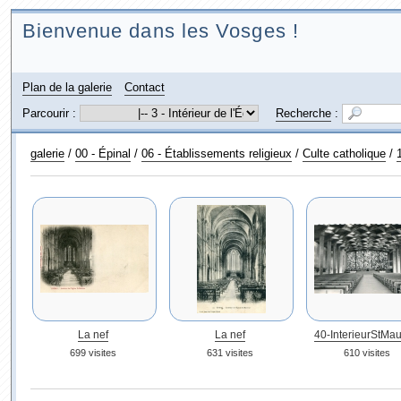
Bienvenue dans les Vosges !
Plan de la galerie
Contact
Parcourir :
Recherche
:
galerie
/
00 - Épinal
/
06 - Établissements religieux
/
Culte catholique
/
La nef
La nef
40-InterieurStMau
699 visites
631 visites
610 visites