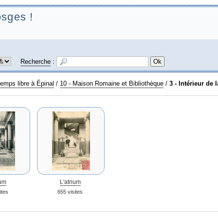
sges !
Recherche
:
emps libre à Épinal
/
10 - Maison Romaine et Bibliothèque
/
3 - Intérieur de
ium
L'atrium
ites
655 visites