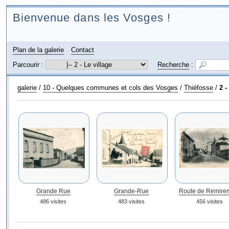
Bienvenue dans les Vosges !
Plan de la galerie
Contact
Parcourir :
Recherche
:
galerie
/
10 - Quelques communes et cols des Vosges
/
Thiéfosse
/
2 -
Grande Rue
Grande-Rue
Route de Remire
486 visites
483 visites
456 visites