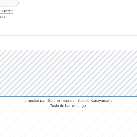
 buvette
ites
propulsé par
iGalerie
- icônes :
Yusuke Kamiyamane
Texte de bas de page.