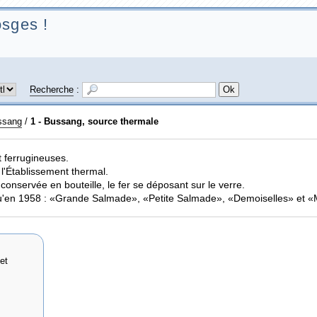
sges !
Recherche
:
ssang
/
1 - Bussang, source thermale
 ferrugineuses.
 l'Établissement thermal.
e conservée en bouteille, le fer se déposant sur le verre.
qu'en 1958 : «Grande Salmade», «Petite Salmade», «Demoiselles» et «