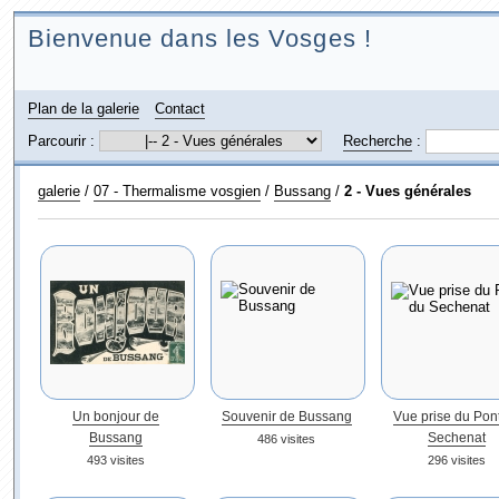
Bienvenue dans les Vosges !
Plan de la galerie
Contact
Parcourir :
Recherche
:
galerie
/
07 - Thermalisme vosgien
/
Bussang
/
2 - Vues générales
Un bonjour de
Souvenir de Bussang
Vue prise du Pon
Bussang
Sechenat
486 visites
493 visites
296 visites