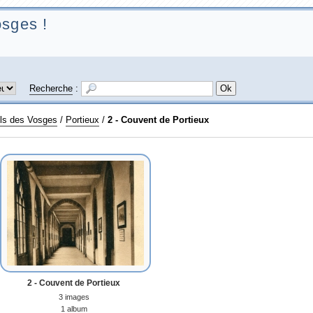
sges !
Recherche
:
ls des Vosges
/
Portieux
/
2 - Couvent de Portieux
2 - Couvent de Portieux
3 images
1 album