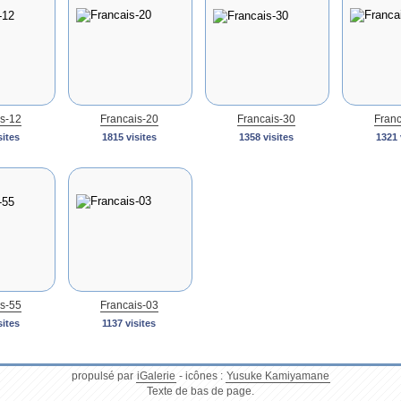
s-12
Francais-20
Francais-30
Franc
sites
1815 visites
1358 visites
1321 
s-55
Francais-03
sites
1137 visites
propulsé par
iGalerie
- icônes :
Yusuke Kamiyamane
Texte de bas de page.