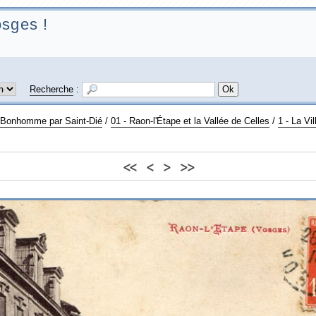
sges !
Recherche
:
u Bonhomme par Saint-Dié
/
01 - Raon-l'Étape et la Vallée de Celles
/
1 - La Vil
<<
<
>
>>