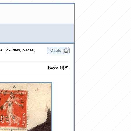
le
/
2 - Rues, places,
Outils
image 11|25