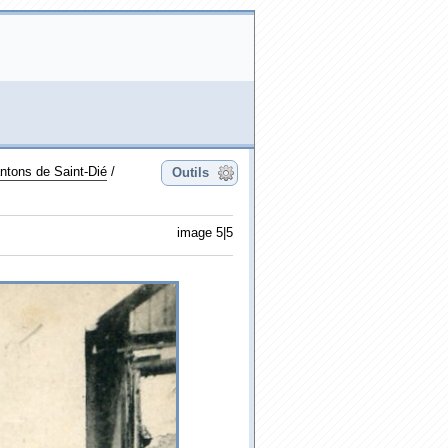
tons de Saint-Dié
/
Outils
image 5|5