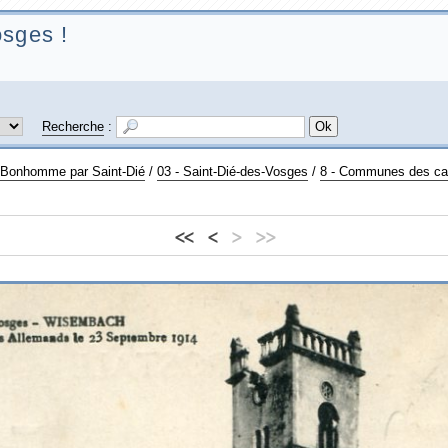
sges !
Recherche
:
u Bonhomme par Saint-Dié
/
03 - Saint-Dié-des-Vosges
/
8 - Communes des can
<<
<
>
>>