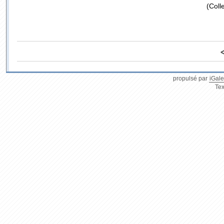
(Coll
propulsé par
iGale
Tex