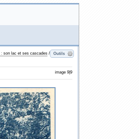
 : son lac et ses cascades
/
Outils
image 9|9