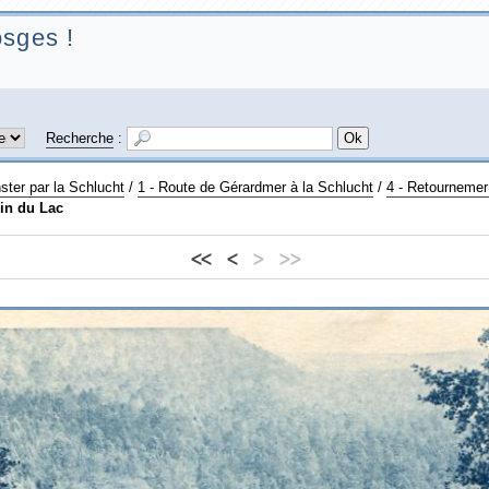
sges !
Recherche
:
ter par la Schlucht
/
1 - Route de Gérardmer à la Schlucht
/
4 - Retournemer
ein du Lac
<<
<
>
>>