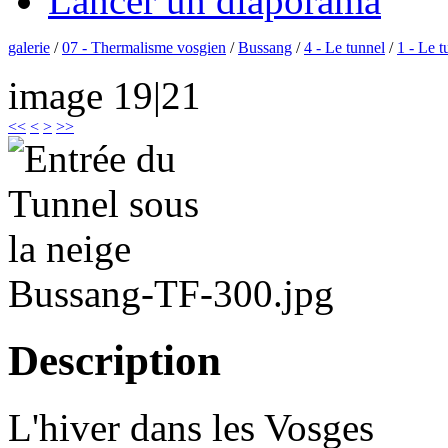
Lancer un diaporama
galerie
/
07 - Thermalisme vosgien
/
Bussang
/
4 - Le tunnel
/
1 - Le t
image 19|21
<<
<
>
>>
Bussang-TF-300.jpg
Description
L'hiver dans les Vosges