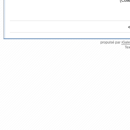
(Coll
propulsé par
iGale
Tex