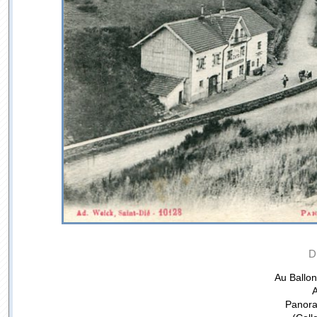
D
Au Ballo
A
Panora