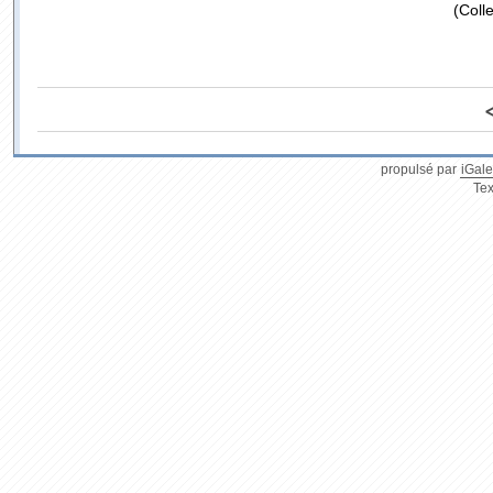
(Coll
propulsé par
iGale
Tex