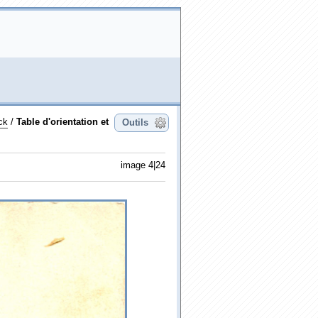
ck
/
Table d'orientation et
Outils
image 4|24