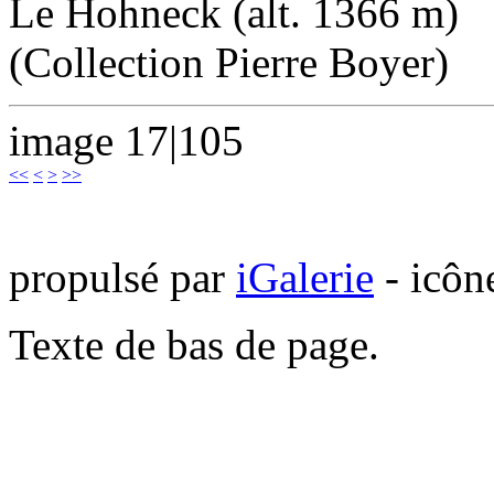
Le Hohneck (alt. 1366 m)
(Collection Pierre Boyer)
image 17|105
<<
<
>
>>
propulsé par
iGalerie
- icôn
Texte de bas de page.