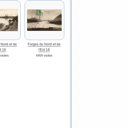
 Nord et de
Forges du Nord et de
st 16
l'Est 18
visites
6459 visites