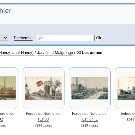
hier
Recherche
:
 Nancy, sauf Nancy)
/
Jarville-la-Malgrange
/
03 Les usines
ord et de
Forges du Nord et de
Forges du Nord et de
Entrée d
 02
l'Es 03
l'Est_04_1
5954 
sites
6994 visites
5919 visites