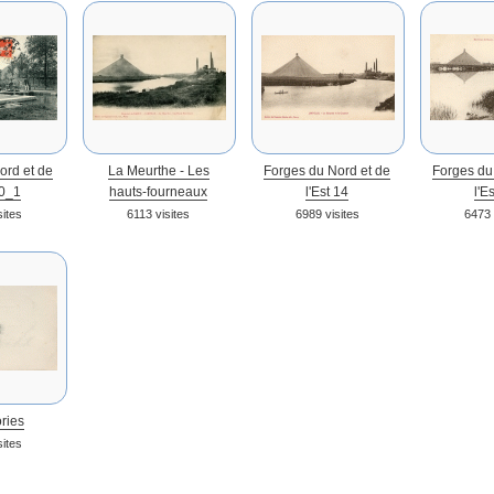
ord et de
La Meurthe - Les
Forges du Nord et de
Forges du
10_1
hauts-fourneaux
l'Est 14
l'E
sites
6113 visites
6989 visites
6473 
ries
sites