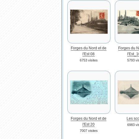
Forges du Nord et de
Forges du N
l'Est 08
l'Est_
6753 visites
5793 vi
Forges du Nord et de
Les sco
l'Est 20
6983 vi
7007 visites