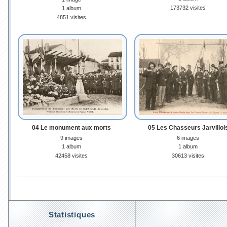
173732 visites
1 album
4851 visites
04 Le monument aux morts
05 Les Chasseurs Jarvilloi
9 images
6 images
1 album
1 album
42458 visites
30613 visites
Statistiques