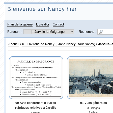
Bienvenue sur Nancy hier
Plan de la galerie
Livre d'or
Contact
Parcourir :
Recherche
:
Accueil
/
01 Environs de Nancy (Grand Nancy, sauf Nancy)
/
Jarville-
00 Avis concernant d'autres
01 Vues générales
rubriques relatives à Jarville
33 images
1 album
1 image