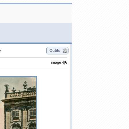
e
Outils
image 4|6