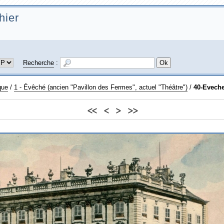
hier
Recherche
:
que
/
1 - Évêché (ancien "Pavillon des Fermes", actuel "Théâtre")
/
40-Evech
<<
<
>
>>