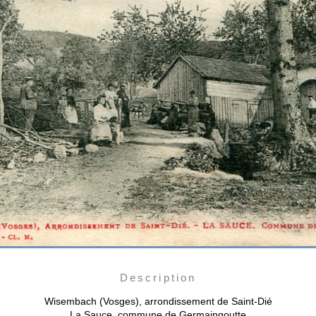
Description
Wisembach (Vosges), arrondissement de Saint-Dié
La Sauce, commune de Germaingoutte