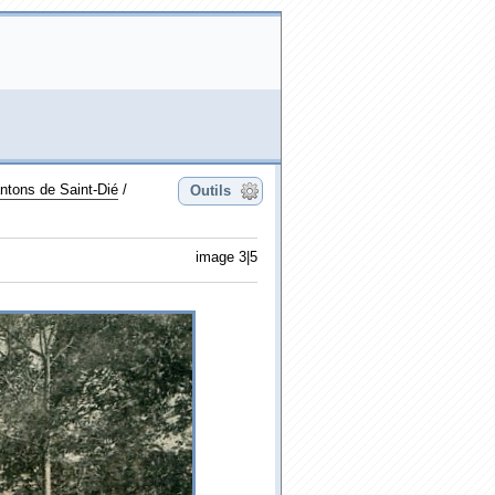
tons de Saint-Dié
/
Outils
image 3|5