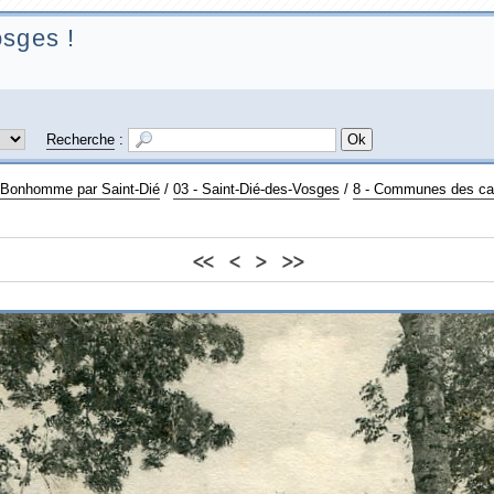
sges !
Recherche
:
u Bonhomme par Saint-Dié
/
03 - Saint-Dié-des-Vosges
/
8 - Communes des can
<<
<
>
>>