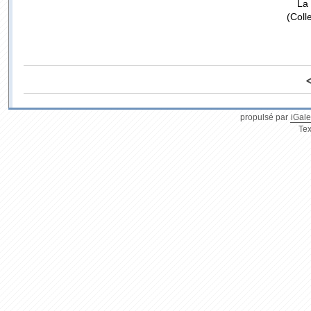
La
(Coll
propulsé par
iGale
Tex