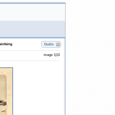
ainfaing
Outils
image 1|10