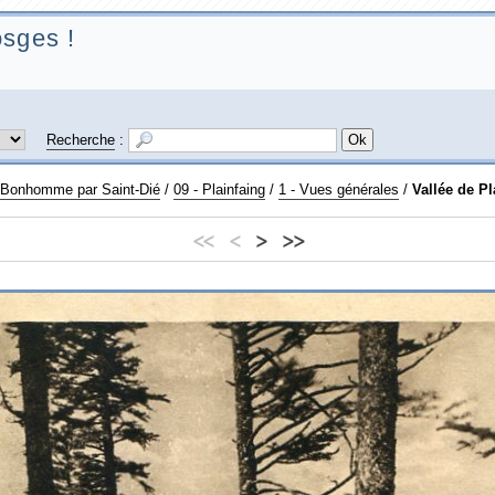
sges !
Recherche
:
u Bonhomme par Saint-Dié
/
09 - Plainfaing
/
1 - Vues générales
/
Vallée de Pl
<<
<
>
>>