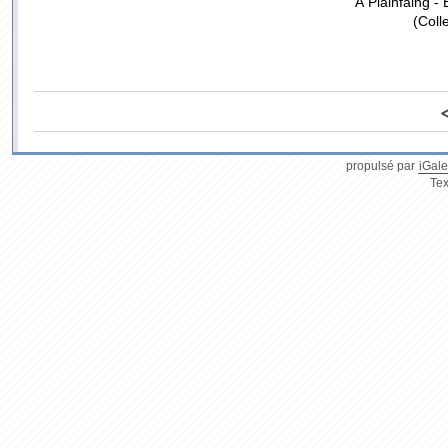
À Plainfaing 
(Coll
propulsé par
iGale
Tex