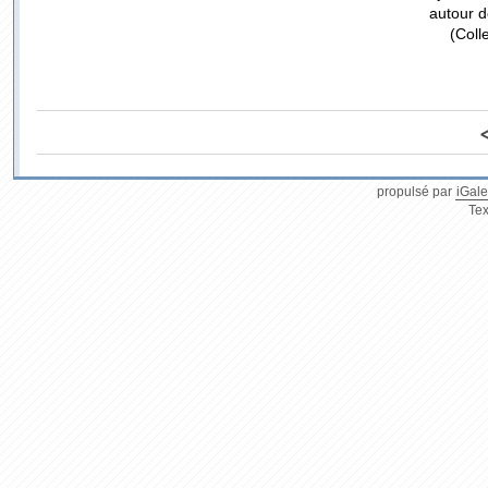
autour de
(Coll
propulsé par
iGale
Tex