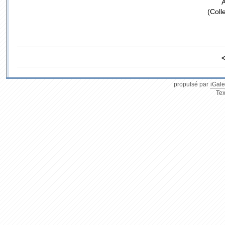
A
(Coll
propulsé par
iGale
Tex