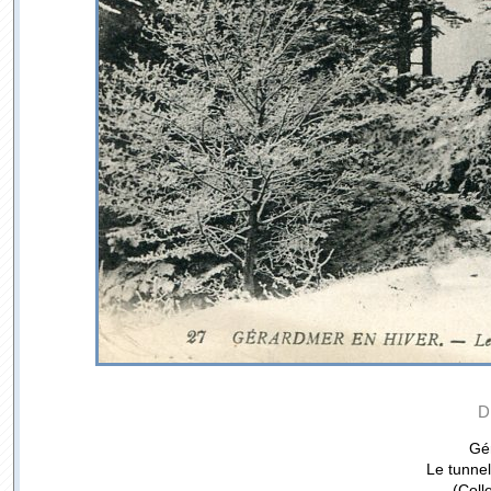
D
Gé
Le tunnel
(Coll