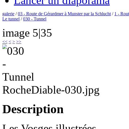
Lancer un diaporama
galerie
/
03 - Route de Gérardmer à Munster par la Schlucht
/
1 - Rou
Le tunnel
/
030 - Tunnel
image 5|35
<<
<
>
>>
RocheDiable-030.jpg
Description
Les Vosges illustrées