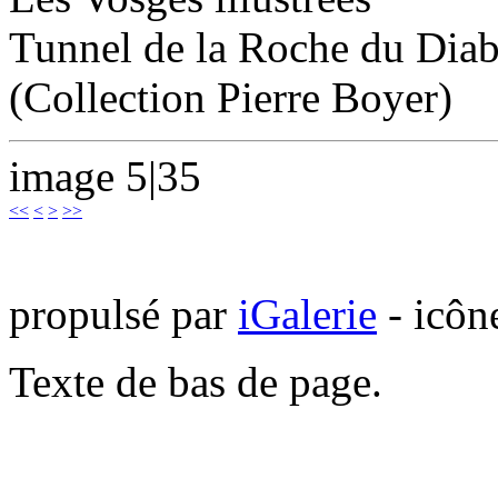
Tunnel de la Roche du Diab
(Collection Pierre Boyer)
image 5|35
<<
<
>
>>
propulsé par
iGalerie
- icôn
Texte de bas de page.